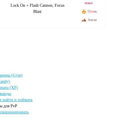
атаки
Lock On + Flash Cannon, Focus
Blast
Огонь
Земля
 арены (Gym)
andy)
опыта (XP)
оманды
е найти и поймать
ы для PvP
волюционировать