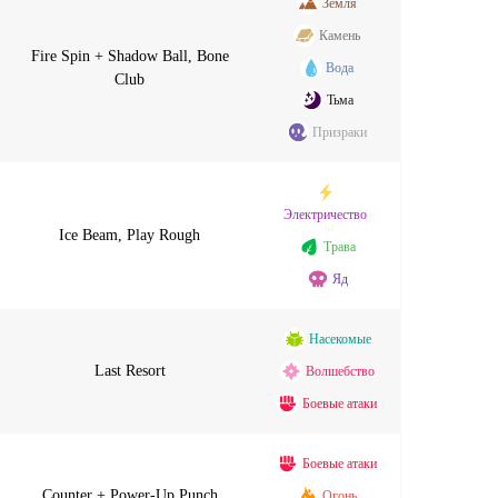
Земля
Камень
Fire Spin + Shadow Ball, Bone
Вода
Club
Тьма
Призраки
Электричество
Ice Beam, Play Rough
Трава
Яд
Насекомые
Last Resort
Волшебство
Боевые атаки
Боевые атаки
Counter + Power-Up Punch
Огонь