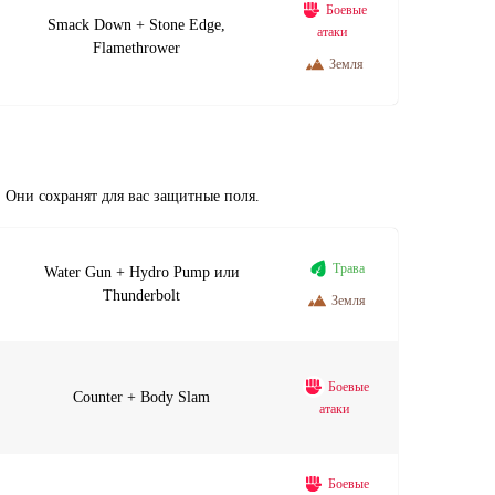
Боевые
Smack Down + Stone Edge,
атаки
Flamethrower
Земля
 Они сохранят для вас защитные поля.
Трава
Water Gun + Hydro Pump или
Thunderbolt
Земля
Боевые
Counter + Body Slam
атаки
Боевые