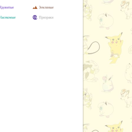
Ядовитые
Земляные
Насекомые
Призраки