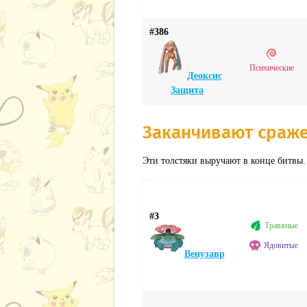
#386
Психические
Деоксис
Защита
Заканчивают сраж
Эти толстяки выручают в конце битвы.
#3
Травяные
Ядовитые
Венузавр