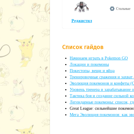
Стальные
Реджистил
Список гайдов
Начинаем играть в Pokemon GO
Локации и покемоны
Покестопы, вещи и яйца
Тренировочные сражения и захват
Эволюция покемонов и конфеты (C
Уровень тренера и зарабатывание 
Тактика боя и создание сильной к
Легендарные покемоны: список, гд
Great League: сильнейшие покемон
Мега Эволюция покемонов: как э