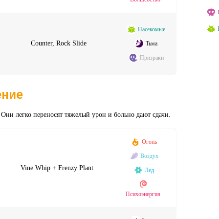
Насекомые
Counter, Rock Slide
Тьма
Призраки
ение
 Они легко переносят тяжелый урон и больно дают сдачи.
Огонь
Воздух
Vine Whip + Frenzy Plant
Лед
Психоэнергия