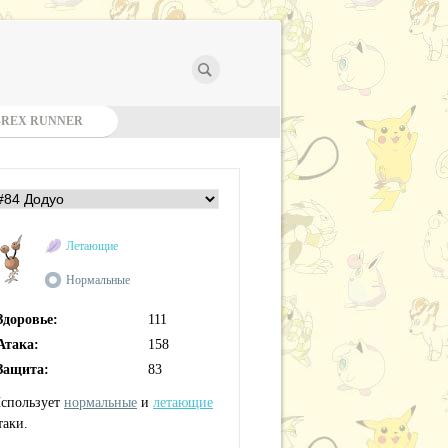
-REX RUNNER
Летающие
Нормальные
Здоровье:
111
Атака:
158
Защита:
83
спользует
нормальные
и
летающие
таки.