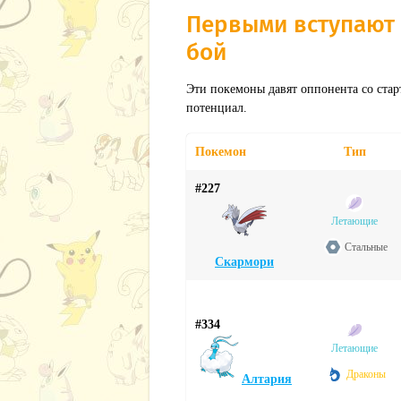
Первыми вступают
бой
Эти покемоны давят оппонента со стар
потенциал.
Покемон
Тип
#227
Летающие
Стальные
Скармори
#334
Летающие
Драконы
Алтария