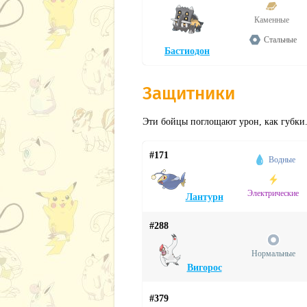
Каменные
Стальные
Бастиодон
Защитники
Эти бойцы поглощают урон, как губки.
#171
Водные
Электрические
Лантурн
#288
Нормальные
Вигорос
#379