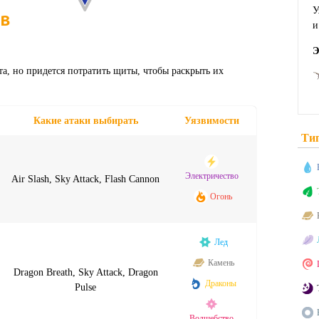
У
 в
Э
та, но придется потратить щиты, чтобы раскрыть их
Какие атаки выбирать
Уязвимости
Ти
Электричество
Air Slash, Sky Attack, Flash Cannon
Огонь
Лед
Камень
Dragon Breath, Sky Attack, Dragon
Драконы
Pulse
Волшебство