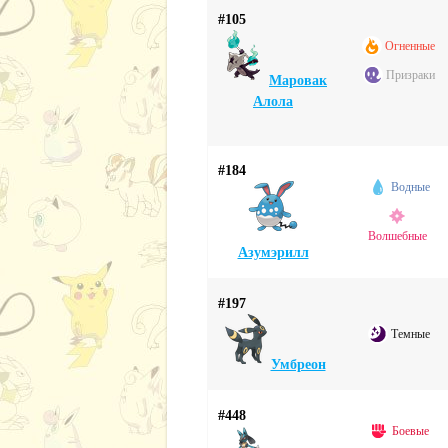
#105
Огненные
Призраки
Маровак
Алола
#184
Водные
Волшебные
Азумэрилл
#197
Темные
Умбреон
#448
Боевые