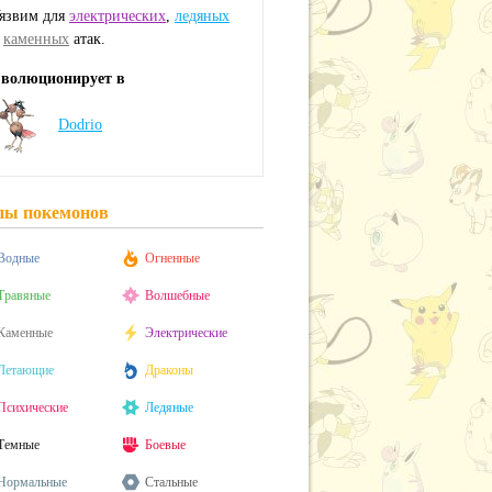
язвим для
электрических
,
ледяных
и
каменных
атак.
волюционирует в
Dodrio
пы покемонов
Водные
Огненные
Травяные
Волшебные
Каменные
Электрические
Летающие
Драконы
Психические
Ледяные
Темные
Боевые
Нормальные
Стальные