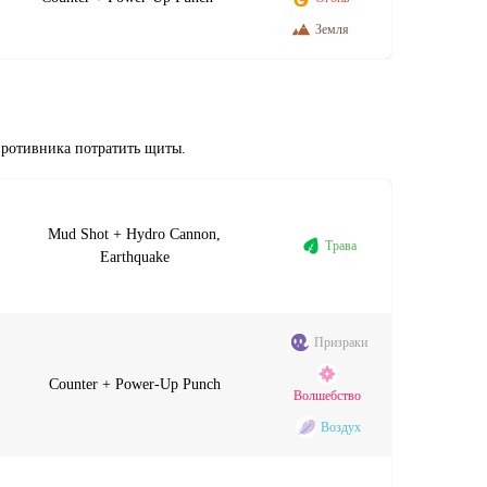
Земля
противника потратить щиты.
Mud Shot + Hydro Cannon,
Трава
Earthquake
Призраки
Counter + Power-Up Punch
Волшебство
Воздух