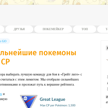
ДРУЗЬЯ
ПОКЕМЕЙКЕР
ТОП
T
n GO
сильнейшие покемоны
 CP
Пора выбирать лучшую команду для боя в «Грейт лиге» с
я считаться с этим лимитом. Мы отобрали сильнейших
противниками и проложат путь к вершине рейтинга.
ях
и
И
самую
а