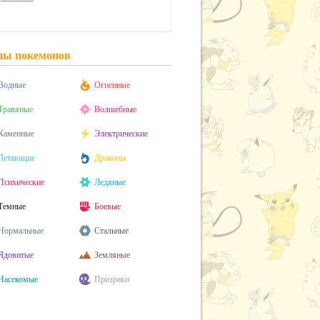
пы покемонов
Водные
Огненные
Травяные
Волшебные
Каменные
Электрические
Летающие
Драконы
Психические
Ледяные
Темные
Боевые
Нормальные
Стальные
Ядовитые
Земляные
Насекомые
Призраки