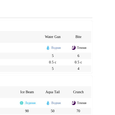
Water Gun
Bite
Водная
Темная
5
6
0.5 с
0.5 с
5
4
Ice Beam
Aqua Tail
Crunch
Ледяная
Водная
Темная
90
50
70