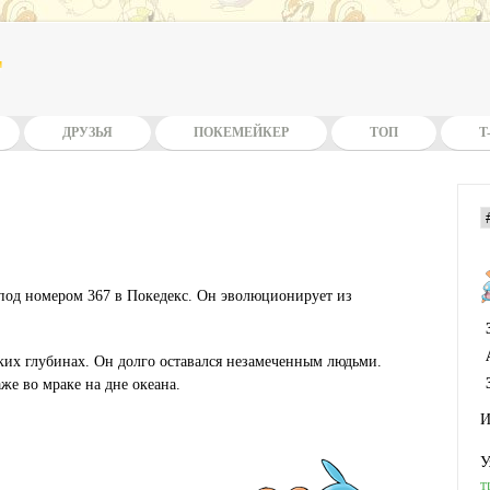
t
ДРУЗЬЯ
ПОКЕМЕЙКЕР
ТОП
T
под номером 367 в Покедекс. Он эволюционирует из
ких глубинах. Он долго оставался незамеченным людьми.
аже во мраке на дне океана.
И
У
т