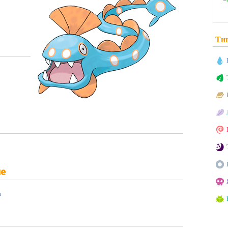
Ти
ие
а