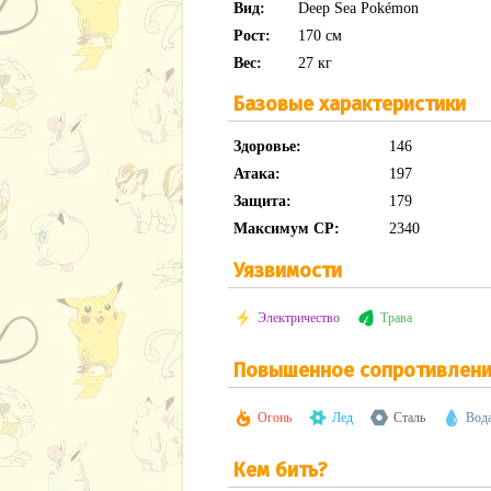
Вид:
Deep Sea Pokémon
Рост:
170 см
Вес:
27 кг
Базовые характеристики
Здоровье:
146
Атака:
197
Защита:
179
Максимум CP:
2340
Уязвимости
Электричество
Трава
Повышенное сопротивлен
Огонь
Лед
Сталь
Вод
Кем бить?