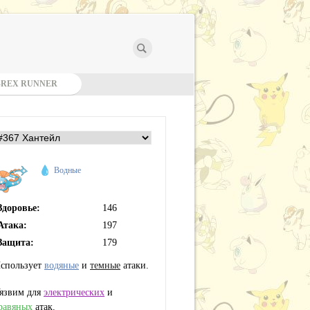
-REX RUNNER
Водные
Здоровье:
146
Атака:
197
Защита:
179
спользует
водяные
и
темные
атаки.
язвим для
электрических
и
равяных
атак.