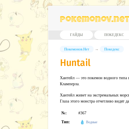
Pokemonov.ne
ГАЙДЫ
ПОКЕДЕКС
Покемонов.Нет
→
Покедекс
Huntail
Хантейл — это покемон водного типа 
Кламперла.
Хантейл живет на экстремальных морс
Глаза этого монстра отчетливо видят д
№:
#367
Тип:
Водные