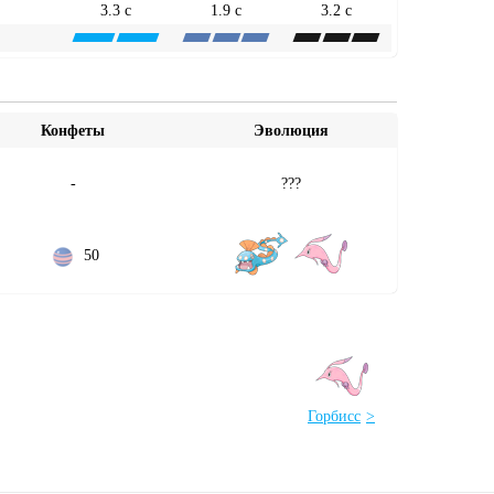
3.3 с
1.9 с
3.2 с
Конфеты
Эволюция
-
???
50
Горбисс