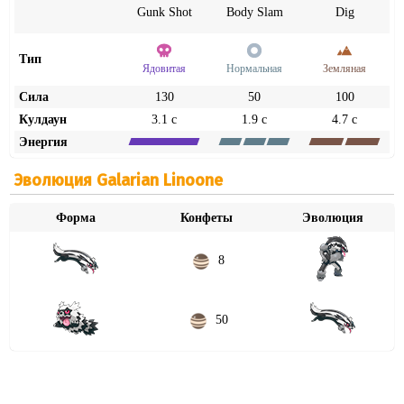
Gunk Shot
Body Slam
Dig
Тип
Ядовитая
Нормальная
Земляная
Сила
130
50
100
Кулдаун
3.1 с
1.9 с
4.7 с
Энергия
Эволюция Galarian Linoone
Форма
Конфеты
Эволюция
8
50