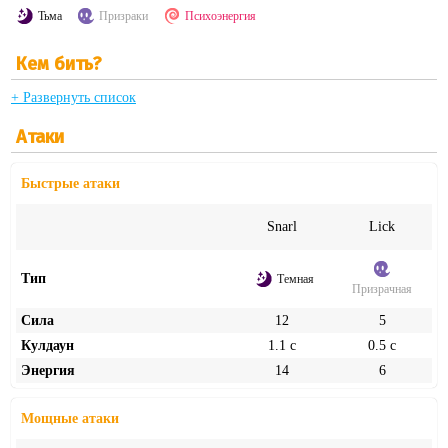
Тьма
Призраки
Психоэнергия
Кем бить?
+ Развернуть список
Атаки
Быстрые атаки
Snarl
Lick
Тип
Темная
Призрачная
Сила
12
5
Кулдаун
1.1 с
0.5 с
Энергия
14
6
Мощные атаки