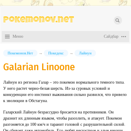
Pokemonov.net
Покемонов.Нет
→
Покедекс
→
Лайнун
Galarian Linoone
Лайнун из региона Галар – это покемон нормального темного типа.
У него растет черно-белая шерсть. Из-за суровых условий и
конкуренции его инстинкт выживания сильно развился, что привело
к эволюции в Обстагуна.
Галарский Лайнун безрассудно бросается на противников. Он
дразнит их длинным языком, чтобы разозлить, и атакует. Покемон
разгоняется до 100 км/ч и таранит головой с разрушительной силой.
Он сбивает даже автомобиль. Его любят несчастные и злые юноши,