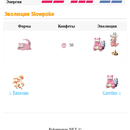
Энергия
Эволюция Slowpoke
Форма
Конфеты
Эволюция
50
Рапидаш
Слоубро
Pokemonov.NET ©