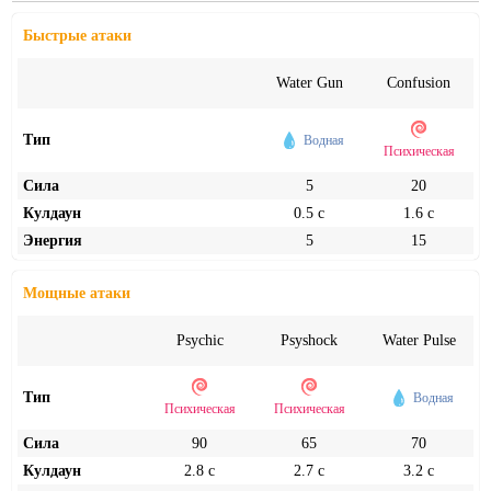
Быстрые атаки
Water Gun
Confusion
Тип
Водная
Психическая
Сила
5
20
Кулдаун
0.5 с
1.6 с
Энергия
5
15
Мощные атаки
Psychic
Psyshock
Water Pulse
Тип
Водная
Психическая
Психическая
Сила
90
65
70
Кулдаун
2.8 с
2.7 с
3.2 с