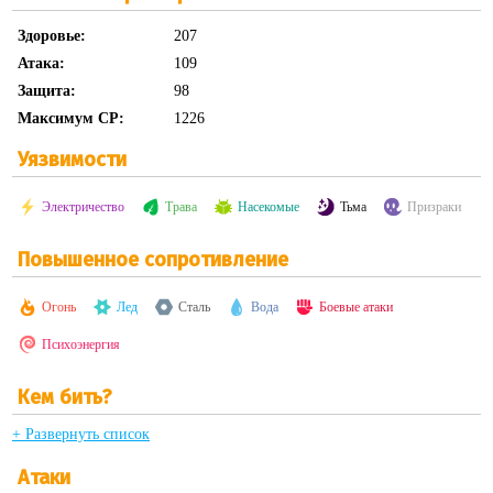
Здоровье:
207
Атака:
109
Защита:
98
Максимум CP:
1226
Уязвимости
Электричество
Трава
Насекомые
Тьма
Призраки
Повышенное сопротивление
Огонь
Лед
Сталь
Вода
Боевые атаки
Психоэнергия
Кем бить?
+ Развернуть список
Атаки