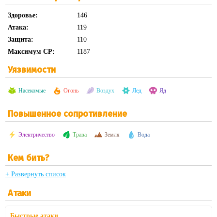
Здоровье:
146
Атака:
119
Защита:
110
Максимум CP:
1187
Уязвимости
Насекомые
Огонь
Воздух
Лед
Яд
Повышенное сопротивление
Электричество
Трава
Земля
Вода
Кем бить?
+ Развернуть список
Атаки
Быстрые атаки