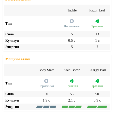
Tackle
Razor Leaf
Тип
Нормальная
Травяная
Сила
5
13
Кулдаун
0.5 с
1 с
Энергия
5
7
Мощные атаки
Body Slam
Seed Bomb
Energy Ball
Тип
Нормальная
Травяная
Травяная
Сила
50
55
90
Кулдаун
1.9 с
2.1 с
3.9 с
Энергия