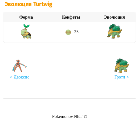
Эволюция Turtwig
Форма
Конфеты
Эволюция
25
Деоксис
Гротл
Pokemonov.NET ©